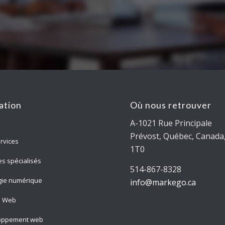
ation
Où nous retrouver
A-1021 Rue Principale
Prévost, Québec, Canada,
rvices
1T0
es spécialisés
514-867-8328
gie numérique
info@markego.ca
n Web
oppement web