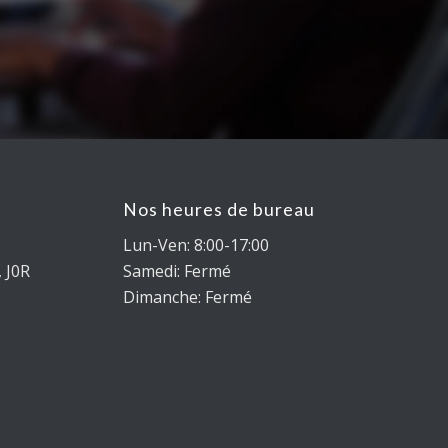
Nos heures de bureau
Lun-Ven: 8:00-17:00
 J0R
Samedi: Fermé
Dimanche: Fermé