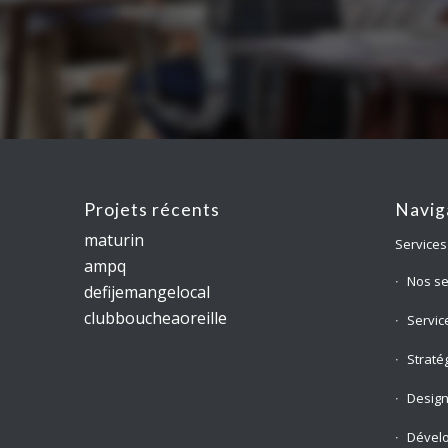
Projets récents
Navig
maturin
Services
ampq
Nos se
defijemangelocal
clubboucheaoreille
Servic
Straté
Desig
Dével