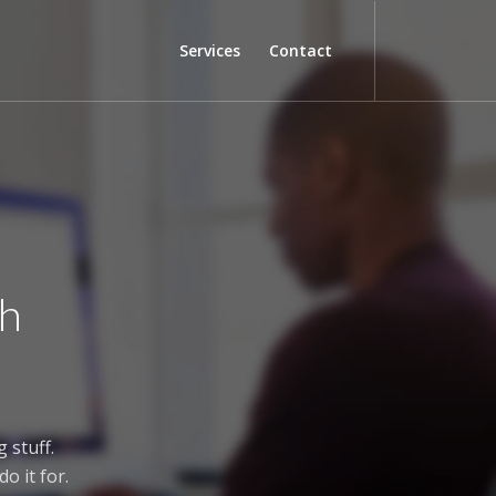
Services
Contact
th
 stuff.
o it for.