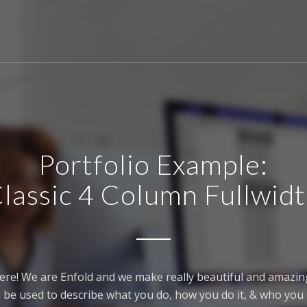
Portfolio Example:
lassic 4 Column Fullwid
ere! We are Enfold and we make really beautiful and amazing
 be used to describe what you do, how you do it, & who you d