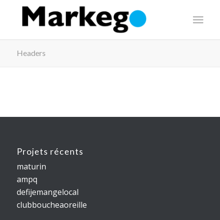
Headers
Projets récents
maturin
ampq
defijemangelocal
clubboucheaoreille