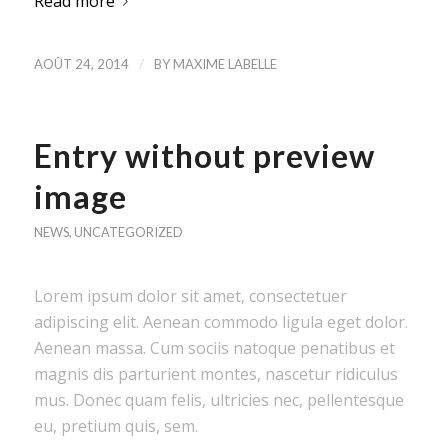
Read more
/
AOÛT 24, 2014
BY
MAXIME LABELLE
Entry without preview
image
NEWS
,
UNCATEGORIZED
Lorem ipsum dolor sit amet, consectetuer
adipiscing elit. Aenean commodo ligula eget dolor.
Aenean massa. Cum sociis natoque penatibus et
magnis dis parturient montes, nascetur ridiculus
mus. Donec quam felis, ultricies nec, pellentesque
eu, pretium quis, sem.