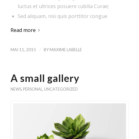
luctus et ultrices posuere cubilia Curae;
Sed aliquam, nisi quis porttitor congue
Read more
/
MAI 11, 2015
BY
MAXIME LABELLE
A small gallery
NEWS
,
PERSONAL
,
UNCATEGORIZED