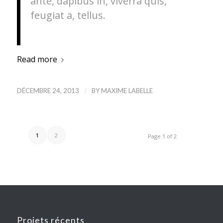
ante, dapibus in, viverra quis,
feugiat a, tellus.
Read more
/
DÉCEMBRE 24, 2013
BY
MAXIME LABELLE
1
2
Page 1 of 2
Projets récents