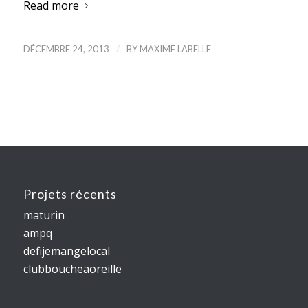
Read more
/
DÉCEMBRE 24, 2013
BY
MAXIME LABELLE
Projets récents
maturin
ampq
defijemangelocal
clubboucheaoreille