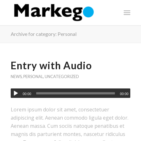
Archive for category: Personal
Entry with Audio
NEWS
,
PERSONAL
,
UNCATEGORIZED
00:00
00:00
Lorem ipsum dolor sit amet, consectetuer
adipiscing elit. Aenean commodo ligula eget dolor.
Aenean massa. Cum sociis natoque penatibus et
magnis dis parturient montes, nascetur ridiculus