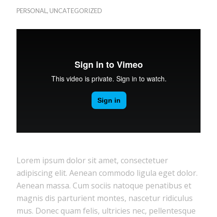
PERSONAL
,
UNCATEGORIZED
Lorem ipsum dolor sit amet, consectetuer
adipiscing elit. Aenean commodo ligula eget dolor.
Aenean massa. Cum sociis natoque penatibus et
magnis dis parturient montes, nascetur ridiculus
mus. Donec quam felis, ultricies nec, pellentesque