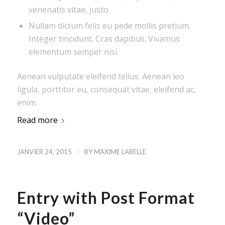
venenatis vitae, justo.
Nullam dictum felis eu pede mollis pretium.
Integer tincidunt. Cras dapibus. Vivamus
elementum semper nisi.
Aenean vulputate eleifend tellus. Aenean leo
ligula, porttitor eu, consequat vitae, eleifend ac,
enim.
Read more
/
JANVIER 24, 2015
BY
MAXIME LABELLE
Entry with Post Format
“Video”